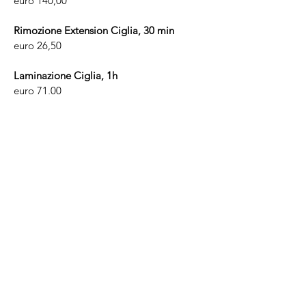
euro 140,00
Rimozione Extension Ciglia, 30 min
euro 26,50
Laminazione Ciglia, 1h
euro 71,00
Laminazione Sopracciglia, 30 min
euro 30,50
Depilazione Sopracciglia con pinzetta o
cera, 15 min
euro 10,50
Depilazione baffetti e mento, 15 min
euro 10,50
Depilazione Sopracciglia + baffetti, 15
min
euro 16,00