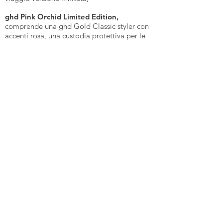
ghd Pink Orchid Limited Edition,
comprende una ghd Gold Classic styler con
accenti rosa, una custodia protettiva per le
lamelle, una pochette Pink Orchid resistente
al calore e due clip ghd con accenti rosa;
Gold Max styler
,
comprende la piastra e la
custodia protettiva per le lamelle.
Tutte, per una migliore protezione,
sono
fornite di custodia per le lamelle,
a
differenza di altre marche dove, non essendo
fornite di queste, siamo costrette ad
aspettare che la piastra si raffreddi per
riporla nella custodia.
La ghd invece adotta questo sistema che ci
permette di tenerle chiuse all’interno della
pochette, senza bisogno di aspettare che si
raffreddi, evitando il contatto diretto con il
cavo.