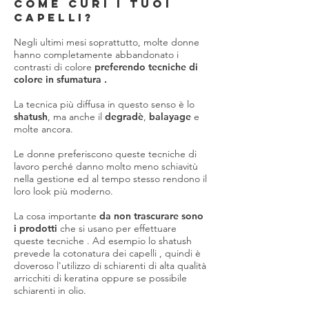
COME CURI I TUOI
CAPELLI?
Negli ultimi mesi soprattutto, molte donne
hanno completamente abbandonato i
contrasti di colore
preferendo tecniche di
colore in sfumatura .
La tecnica più diffusa in questo senso è lo
shatush
, ma anche il
degradè
,
balayage
e
molte ancora.
Le donne preferiscono queste tecniche di
lavoro perché danno molto meno schiavitù
nella gestione ed al tempo stesso rendono il
loro look più moderno.
La cosa importante
da non trascurare sono
i prodotti
che si usano per effettuare
queste tecniche . Ad esempio lo shatush
prevede la cotonatura dei capelli , quindi è
doveroso l'utilizzo di schiarenti di alta qualità
arricchiti di keratina oppure se possibile
schiarenti in olio.