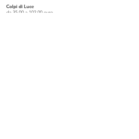
Colpi di Luce
da 35,00 a 102,00 euro
Permanente
da 66,00 a 84,00 euro
Stiratura Termica lisciante keratina
da euro 8,00 al grammo